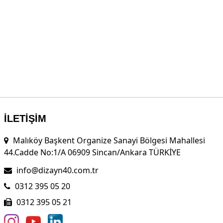
İLETİŞİM
Malıköy Başkent Organize Sanayi Bölgesi Mahallesi
44.Cadde No:1/A 06909 Sincan/Ankara TÜRKİYE
info@dizayn40.com.tr
0312 395 05 20
0312 395 05 21