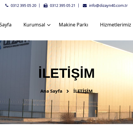
0312 395 05 20
0312 395 05 21
info@dizayn40.com.tr
Sayfa
Kurumsal
Makine Parkı
Hizmetlerimiz
İLETİŞİM
Ana Sayfa
İLETİŞİM